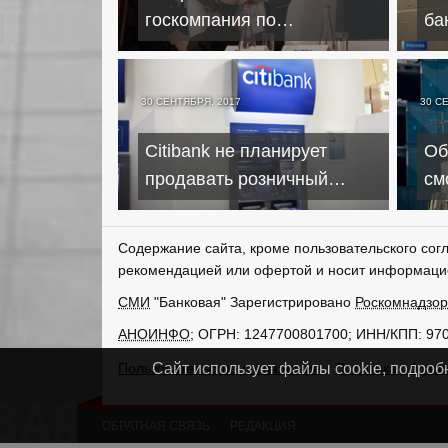
госкомпания по
ба
управлению проблемными
ог
активами
по
30 СЕНТЯБРЯ, 2017
30 С
Citibank не планирует
Об
продавать розничный
см
портфель
ип
Содержание сайта, кроме пользовательского сог
рекомендацией или офертой и носит информаци
СМИ
"Банковая" Зарегистрировано
Роскомнадзо
АНОИНФО
; ОГРН: 1247700801700; ИНН/КПП: 97
Пользовательское соглашение
Политика обрабо
Сайт использует файлы cookie, подроб
ОБРАТНАЯ СВЯЗЬ
РЕДАКЦИЯ