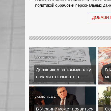
политикой обработки персональных дан
ДОБАВИ
4 ОКТЯБРЯ, 2017
4 ОК
Должникам за коммуналку
В 
начали отказывать в
мо
кредитах
до
ми
3 ОКТЯБРЯ, 2017
3 ОК
В Украине может появиться
Со