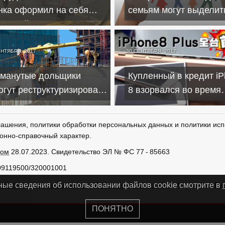
нка оформил на себя
семьям могут выделит
ромный кредит и сдался
миллионов на жилищ
лиции
кредиты
ЕНТЯБРЯ, 2017
30 СЕНТЯБРЯ, 2017
манутые дольщики
Купленный в кредит i
огут реструктуризировать
8 взорвался во время
отечные кредиты
зарядки
лашения, политики обработки персональных данных и политики исп
онно-справочный характер.
ром
28.07.2023. Свидетельство ЭЛ № ФС 77 - 85663
09119500/320001001
тки персональных данных
Использование cookies
Сделано в
Ру
ные сведения об использовании файлов cookie смотрите в
ПОНЯТНО