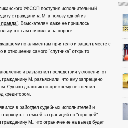
бликанского УФССП поступил исполнительный
диту с гражданина М. в пользу одной из
 правда"
. Взыскателям даже не пришлось
кольку тот сам появился на пороге…
лжавшему по алиментам приятелю и зашел вместе с
то в отношении самого "спутника" открыто
ановление и разъяснил последствия уклонения от
о, гражданину М. разъяснили, что ему запрещено
ком. Однако должник по-прежнему не спешил
д кредитором.
 явился в райотдел судебных исполнителей и
 отдохнуть с семьей за границей по "горящей"
 гражданину М., что ограничение на выезд будет