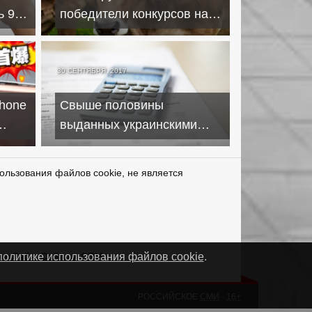
ь 90
победители конкурсов на
ные
получение кредитов для
инвестроектов
30 СЕНТЯБРЯ, 2017
Phone
Свыше половины
выданных украинскими
банками кредитов
являются дефолтными
ользования файлов cookie, не является
нетЛаб – Сайты и CRM
политике использования файлов cookie
.
РОССИЙСКОЕ
СМИ
·
16+