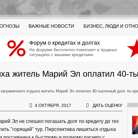
РОГНОЗЫ
ВАЖНЫЕ НОВОСТИ
БИЗНЕС, ЛЮДИ И ОТН
Форум о кредитах и долгах
На форуме бесплатно помогают в трудных
ситуациях с вашими кредитами
ыха житель Марий Эл оплатил 40-ты
 заграничного отдыха житель Марий Эл оплатил 40-тысячный долг по кр
4 ОКТЯБРЯ, 2017
ДАТЬ ОЦЕНКУ
рий Эл не спешил погашать долг по кредиту до тех
пить "горящий" тур. Перспектива лишиться отдыха
ла россиянина к быстрому и полному расчету с