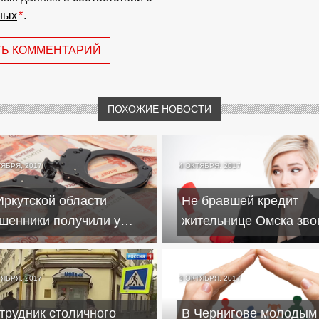
ных
*
.
ТЬ КОММЕНТАРИЙ
ПОХОЖИЕ НОВОСТИ
ТЯБРЯ, 2017
4 ОКТЯБРЯ, 2017
Иркутской области
Не бравшей кредит
шенники получили у
жительнице Омска зво
верчевых граждан более
из банка более десяти
ллиона рублей
на день
ТЯБРЯ, 2017
3 ОКТЯБРЯ, 2017
трудник столичного
В Чернигове молодым