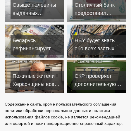
Свыше половины
Столичный банк
выданных
предоставил
украинскими
кредиты на
29 СЕНТЯБРЯ, 2017
29 СЕНТЯБРЯ, 2017
банками кредитов
полмиллиарда по
являются
фиктивным
Беларусь
НБУ будет знать
дефолтными
документам
рефинансирует
обо всех взятых
половину
украинцами
29 СЕНТЯБРЯ, 2017
27 СЕНТЯБРЯ, 2017
валютного долга
кредитах
Пожилые жители
СКР проверяет
Херсонщины все
дополнительную
чаще страдают от
информацию о
кредитных
беспределе
Содержание сайта, кроме пользовательского соглашения,
мошенников
петербургских
политики обработки персональных данных и политики
коллекторов
использования файлов cookie, не является рекомендацией
или офертой и носит информационно-справочный характер.