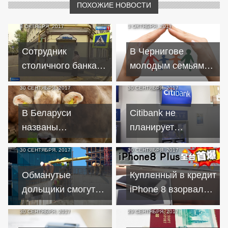
ПОХОЖИЕ НОВОСТИ
3 ОКТЯБРЯ, 2017
3 ОКТЯБРЯ, 2017
Сотрудник
В Чернигове
столичного банка
молодым семьям
оформил на себя
могут выделить 90
30 СЕНТЯБРЯ, 2017
30 СЕНТЯБРЯ, 2017
огромный кредит и
миллионов на
сдался полиции
жилищные кредиты
В Беларуси
Citibank не
названы
планирует
победители
продавать
30 СЕНТЯБРЯ, 2017
30 СЕНТЯБРЯ, 2017
конкурсов на
розничный
получение
портфель
Обманутые
Купленный в кредит
кредитов для
дольщики смогут
iPhone 8 взорвался
инвестроектов
реструктуризировать
во время зарядки
30 СЕНТЯБРЯ, 2017
29 СЕНТЯБРЯ, 2017
ипотечные кредиты