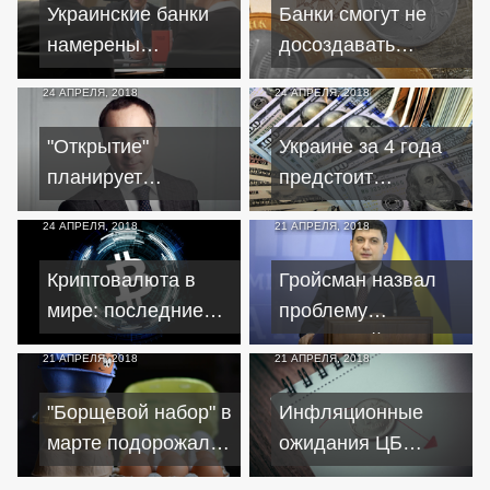
россиянах
Украинские банки
Банки смогут не
намерены
досоздавать
наращивать
резервы из-за
24 АПРЕЛЯ, 2018
24 АПРЕЛЯ, 2018
кредитование
санкций
бизнеса
"Открытие"
Украине за 4 года
планирует
предстоит
объединить все
выплатить $24
24 АПРЕЛЯ, 2018
21 АПРЕЛЯ, 2018
банки группы
миллиарда
Криптовалюта в
Гройсман назвал
мире: последние
проблему
новости
украинской
21 АПРЕЛЯ, 2018
21 АПРЕЛЯ, 2018
экономики
"Борщевой набор" в
Инфляционные
марте подорожал
ожидания ЦБ
почти на 16
повысились