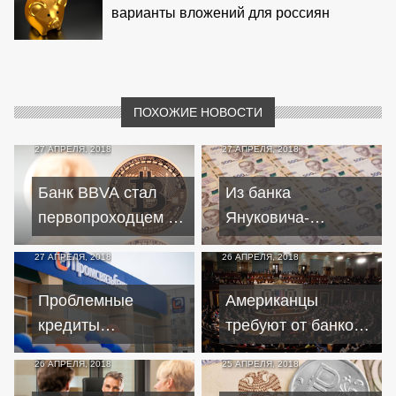
варианты вложений для россиян
ПОХОЖИЕ НОВОСТИ
27 АПРЕЛЯ, 2018
27 АПРЕЛЯ, 2018
Банк BBVA стал
Из банка
первопроходцем в
Януковича-
выдаче кредита
младшего исчезли
27 АПРЕЛЯ, 2018
26 АПРЕЛЯ, 2018
через блокчейн
два миллиарда
Проблемные
Американцы
кредиты
требуют от банков
Промсвязьбанка
раскрытия
26 АПРЕЛЯ, 2018
25 АПРЕЛЯ, 2018
утроились
информации о