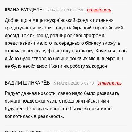
ІРИНА БУРДЕЛЬ
·
·
ответить
8 МАЯ, 2018 В 11:59
Добре, що німецько-український фонд в питаннях
кредитування використовує найкращий європейський
досвід. Так як, фонд розширює свої програми,
представники малого та середнього бізнесу зможуть
отримати непогану фінансову підтримку. Хочеться, щоб
дійсно було створено більше робочих місць в Україні і
не було необхідності їхати на роботу за кордон.
ВАДИМ ШИНКАРЁВ
·
·
ответить
5 ИЮЛЯ, 2018 В 07:40
Радует данная новость, давно надо было развивать
рычаги поддержки малых предприятий,за ними
будущее. Теперь главное что бы идея позитивно
воплотилась в реальность.