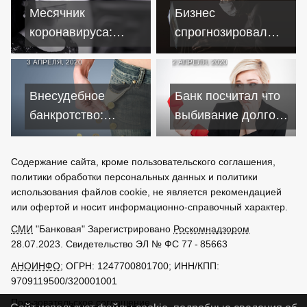
эффективность мер
Месячник
Бизнес
коронавируса:
спрогнозировал
бизнес не знает, где
ситуацию с
3 АПРЕЛЯ, 2020
2 АПРЕЛЯ, 2020
брать деньги на
экономикой к концу
зарплаты
месяца
Внесудебное
Банк посчитал что
банкротство:
выбивание долгов
кредиторы
важнее карантина
опасаются
Содержание сайта, кроме пользовательского соглашения,
злоупотреблений
политики обработки персональных данных и политики
использования файлов cookie, не является рекомендацией
или офертой и носит информационно-справочный характер.
СМИ
"Банковая" Зарегистрировано
Роскомнадзором
28.07.2023. Свидетельство ЭЛ № ФС 77 - 85663
АНОИНФО
; ОГРН: 1247700801700; ИНН/КПП:
9709119500/320001001
Пользовательское соглашение