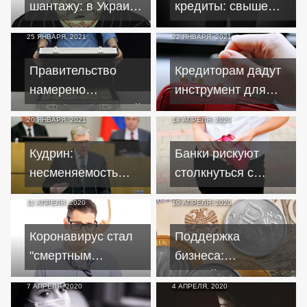
шантажу: в Украине
кредиты: свыше
появятся
миллиона россиян
25 ЯНВАРЯ, 2021
22 ЯНВАРЯ, 2021
коллекторы в
рискуют стать
законе
банкротами
Правительство
Кредиторам дадут
намерено
инструмент для
перекрыть крупный
подсчета истинных
20 ЯНВАРЯ, 2021
14 АПРЕЛЯ, 2020
канал вывода
доходов заемщиков
средств за рубеж
Кудрин:
Банки рискуют
несменяемость
столкнуться с
власти не
массовыми
11 АПРЕЛЯ, 2020
10 АПРЕЛЯ, 2020
способствует
неплатежами
подъему экономики
Коронавирус стал
Поддержка
"смертным
бизнеса:
приговором" для
ближайшие недели
7 АПРЕЛЯ, 2020
4 АПРЕЛЯ, 2020
ИП
покажут