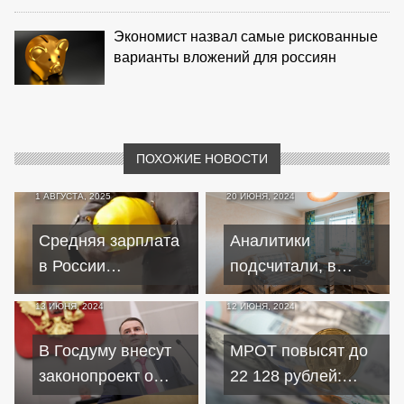
Экономист назвал самые рискованные
варианты вложений для россиян
ПОХОЖИЕ НОВОСТИ
1 АВГУСТА, 2025
20 ИЮНЯ, 2024
Средняя зарплата
Аналитики
в России
подсчитали, в
приблизилась к 100
каком регионе РФ
13 ИЮНЯ, 2024
12 ИЮНЯ, 2024
тысячам рублей —
быстрее всего
данные Росстата
накопить на
В Госдуму внесут
МРОТ повысят до
квартиру
законопроект о
22 128 рублей:
размере зарплаты
влияние на