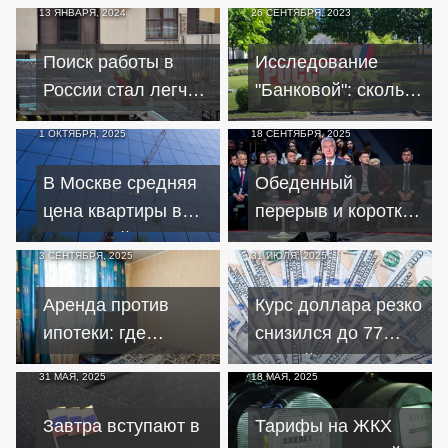
13 ЯНВАРЯ, 2024
26 СЕНТЯБРЯ, 2023
после вычета
зарплаты и
налогов
пособия
Поиск работы в
Исследование
России стал легче,
"Банковой": сколько
но не для пожилых
зарабатывают в
1 ОКТЯБРЯ, 2025
18 СЕНТЯБРЯ, 2025
людей
новых регионах
России
В Москве средняя
Обеденный
цена квартиры в
перерыв и короткая
новостройке
неделя: о чем
3 СЕНТЯБРЯ, 2025
31 ИЮЛЯ, 2025
превысила 23
говорили на
миллиона рублей
московском
Аренда против
Курс доллара резко
экономическом
ипотеки: где
снизился до 77
форуме
дешевле жить
рублей — евро
31 МАЯ, 2025
18 МАЯ, 2025
сегодня
остается
стабильным
Завтра вступают в
Тарифы на ЖКХ