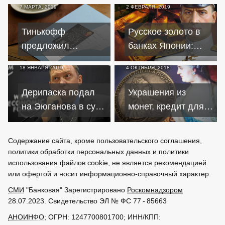
7 МАРТА, 2019
2 ФЕВРАЛЯ, 2019
обернулась
Северного Кавказа
вызовом силовиков
Тинькофф
Русское золото в
предложил
банках Японии:
региональным
история ограбления
18 ЯНВАРЯ, 2019
4 ОКТЯБРЯ, 2018
клиентам приехать
Сибири
в Москву для
Дерипаска подал
Украшения из
разблокировки
на Эюганова в суд
монет, кредит для
счетов
за слова об афере
Соломона и могила
с сокровищами
Содержание сайта, кроме пользовательского соглашения,
политики обработки персональных данных и политики
использования файлов cookie, не является рекомендацией
или офертой и носит информационно-справочный характер.
СМИ
"Банковая" Зарегистрировано
Роскомнадзором
28.07.2023. Свидетельство ЭЛ № ФС 77 - 85663
АНОИНФО
; ОГРН: 1247700801700; ИНН/КПП: