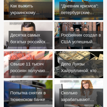
Как выжить
"Дневник кризиса":
украинскому
петербургские
бизнесу в условиях
бизнесмены о
29 АВГУСТА, 2019
11 АВГУСТА, 2019
кризиса и пандемии
работе в нынешних
реалиях
Десятка самых
Россиянин создал в
богатых российских
США успешный
кланов
бизнес на
20 ИЮЛЯ, 2019
6 ИЮЛЯ, 2019
конструкторе для
сайтов
Свыше 11 тысяч
Дело Луизы
россиян получают
Хайруллиной: кто
зарплату более
еще прославился
15 ИЮНЯ, 2019
13 МАРТА, 2019
миллиона рублей
крупными кражами
из банков
Попытка снятия в
Сколько
тюменском банке
зарабатывают
миллионов рублей
первые леди