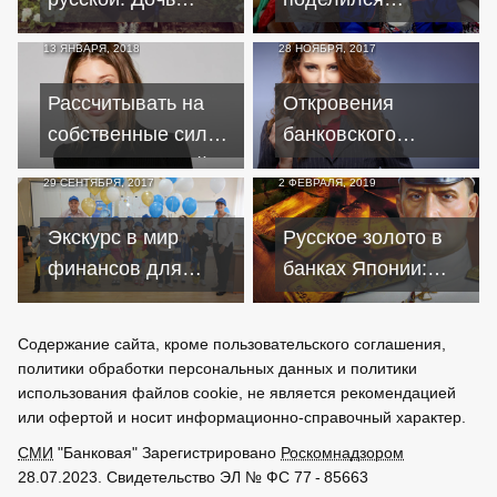
Тинькова в Лондоне
видением о
13 ЯНВАРЯ, 2018
28 НОЯБРЯ, 2017
пожалела что сама
будущем России
из России
Рассчитывать на
Откровения
собственные силы:
банковского
Нетрадиционный
менеджера о
29 СЕНТЯБРЯ, 2017
2 ФЕВРАЛЯ, 2019
успех американки
работе в Сбербанке
Экскурс в мир
Русское золото в
финансов для
банках Японии:
первоклашек
история ограбления
Сибири
Содержание сайта, кроме пользовательского соглашения,
политики обработки персональных данных и политики
использования файлов cookie, не является рекомендацией
или офертой и носит информационно-справочный характер.
СМИ
"Банковая" Зарегистрировано
Роскомнадзором
28.07.2023. Свидетельство ЭЛ № ФС 77 - 85663