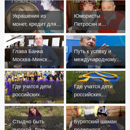
4 ОКТЯБРЯ, 2018
4 АВГУСТА, 2018
Украшения из
Юмористы
монет, кредит для
Петросян и
Соломона и могила
Степаненко
19 ИЮНЯ, 2018
30 МАЯ, 2018
с сокровищами
поделят нажитое
имущество через
Глава Банка
Путь к успеху и
суд
Москва-Минск
международному
призывает не
признанию
4 АПРЕЛЯ, 2018
3 АПРЕЛЯ, 2018
бояться спорта,
Джорджа Сороса
шаурмы и кредитов
Где учатся дети
Где учатся дети
российских
российских
олигархов, часть 2
олигархов, часть 1
17 МАРТА, 2018
1 МАРТА, 2018
Стыдно быть
Бурятский шаман
русской: Дочь
поделился