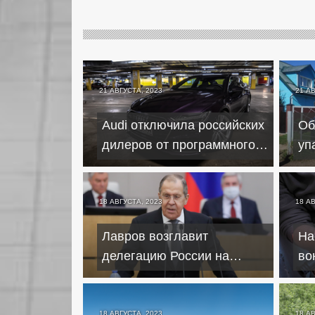
21 АВГУСТА, 2023
21 А
Audi отключила российских
Об
дилеров от программного
уп
обеспечения
По
по
18 АВГУСТА, 2023
18 А
Лавров возглавит
На
делегацию России на
во
сессии Генассамблеи ООН
мо
18 АВГУСТА, 2023
18 А