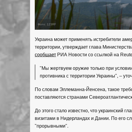
Фото: 123RF
Украина может применять истребители амер
территории, утверждает глава Министерст
сообщает
РИА Новости со ссылкой на Reute
"Мы жертвуем оружие только при условии
противника с территории Украины", – ут
По словам Эллеманна-Йенсена, такое треб
поставляются странами Североатлантическ
До этого стало известно, что украинский г
визитами в Нидерландах и Дании. По его с
"прорывными".