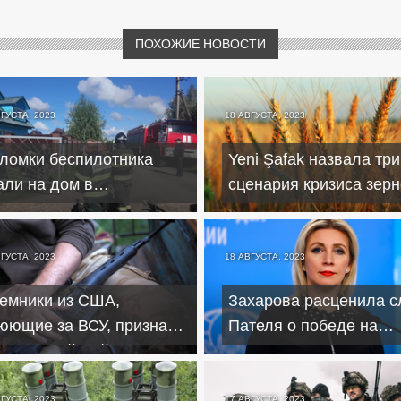
ПОХОЖИЕ НОВОСТИ
ВГУСТА, 2023
18 АВГУСТА, 2023
ломки беспилотника
Yeni Şafak назвала три
али на дом в
сценария кризиса зер
дмосковье, есть
сделки
страдавшие
ВГУСТА, 2023
18 АВГУСТА, 2023
емники из США,
Захарова расценила с
юющие за ВСУ, признали
Пателя о победе на
щь российской обороны
Украине как капитуля
США
ВГУСТА, 2023
17 АВГУСТА, 2023