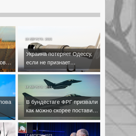
18 АВГУСТА, 2023
Украина потеряет Одессу,
новой
если не признает
поражение – экс-разведчик
Риттер
18 АВГУСТА, 2023
лова
В бундестаге ФРГ призвали
как можно скорее поставить
цию
ракеты Taurus Украине
17 АВГУСТА, 2023