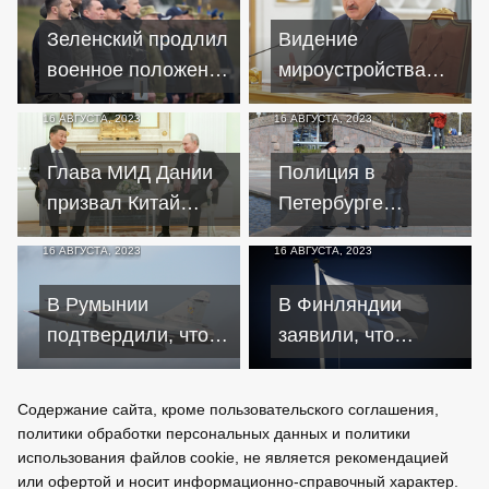
Зеленский продлил
Видение
военное положение
мироустройства
и общую
Китая и Беларуси
16 АВГУСТА, 2023
16 АВГУСТА, 2023
мобилизацию
полностью
совпадает –
Глава МИД Дании
Полиция в
Лукашенко
призвал Китай
Петербурге
повлиять на
задержала более
16 АВГУСТА, 2023
16 АВГУСТА, 2023
позицию России по
100 мигрантов с
Украине
паспортами РФ
В Румынии
В Финляндии
подтвердили, что
заявили, что
будут обучать
Хельсинки вряд ли
украинских пилотов
долго пробудет в
Содержание сайта, кроме пользовательского соглашения,
на F-16
НАТО
политики обработки персональных данных и политики
использования файлов cookie, не является рекомендацией
или офертой и носит информационно-справочный характер.