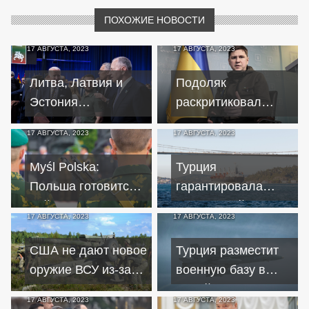
ПОХОЖИЕ НОВОСТИ
17 АВГУСТА, 2023
17 АВГУСТА, 2023
Литва, Латвия и
Подоляк
Эстония
раскритиковал
присоединились к
Саркози после его
17 АВГУСТА, 2023
17 АВГУСТА, 2023
декларации G7 по
слов о Крыме и
Украине
новых регионах
Myśl Polska:
Турция
Польша готовится к
гарантировала
войне на фоне
безопасный проход
17 АВГУСТА, 2023
17 АВГУСТА, 2023
неизбежного
судов с зерном из
поражения Украины
украинских портов
США не дают новое
Турция разместит
оружие ВСУ из-за
военную базу в
угрозы его захвата
ливийском порту –
17 АВГУСТА, 2023
17 АВГУСТА, 2023
ВС РФ – эксперт
телеканал TGRT