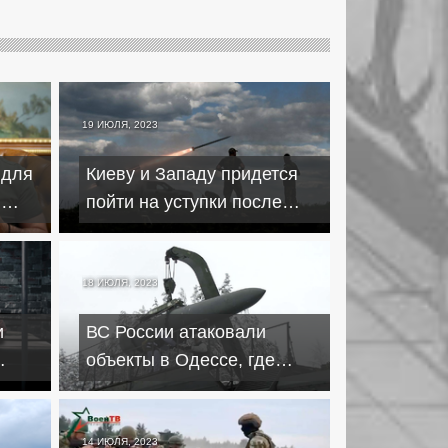
19 ИЮЛЯ, 2023
 для
Киеву и Западу придется
ы
пойти на уступки после
емы
провала контрнаступления
18 ИЮЛЯ, 2023
и
ВС России атаковали
объекты в Одессе, где
ма
готовились теракты против
РФ
14 ИЮЛЯ, 2023