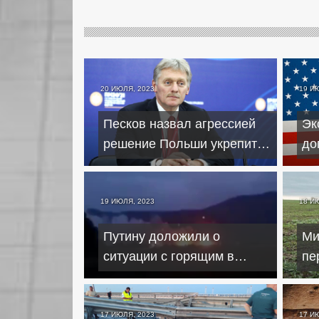
20 ИЮЛЯ, 2023
19 И
Песков назвал агрессией
Эк
решение Польши укрепить
до
границу из-за ЧВК в РБ
НА
Тр
19 ИЮЛЯ, 2023
18 И
Путину доложили о
Ми
ситуации с горящим в
пе
Крыму полигоном – Песков
на
17 ИЮЛЯ, 2023
17 И