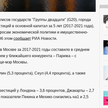
исов государств "Группы двадцати" (G20), города
иций в основной капитал за 5 лет (2017-2021 года),
просам экономической политики и имущественно-
Об этом
сообщает
РИА Новости.
 в Москве за 2017-2021 годы составило в среднем
 чем у ближайшего конкурента – Парижа – с
ице-мэр Москвы.
ин (5,3 процента), Сеул (4,4 процента), а также
естиций у Лондона – 3,6 процентов, Джакарты – 2,7
 показатели Пекина и Мехико снизились на1 и 2,5