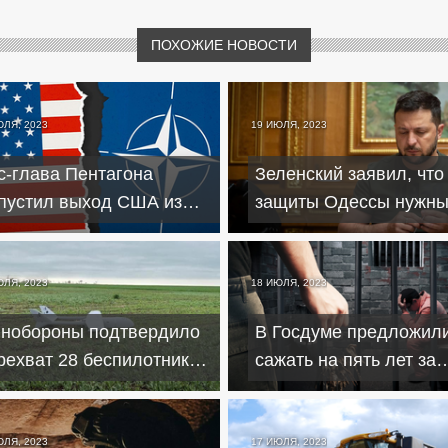
ПОХОЖИЕ НОВОСТИ
ЮЛЯ, 2023
19 ИЮЛЯ, 2023
с-глава Пентагона
Зеленский заявил, что
пустил выход США из
защиты Одессы нужн
ТО в случае победы
дополнительные сист
ампа
ПВО
ЮЛЯ, 2023
18 ИЮЛЯ, 2023
нобороны подтвердило
В Госдуме предложил
рехват 28 беспилотников
сажать на пять лет за
д Крымом
оправдание экстремиз
ЮЛЯ, 2023
17 ИЮЛЯ, 2023