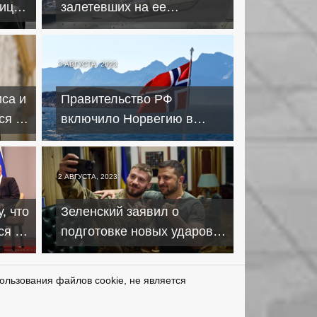
ницы
залетевших на ее
территорию вертолетах
охраны Лукашенко
3 АВГУСТА, 2023
иса и
Правительство РФ
ся –
включило Норвегию в
перечень недружественных
стран
2 АВГУСТА, 2023
, что
Зеленский заявил о
ся к
подготовке новых ударов
по территории России
ользования файлов cookie, не является