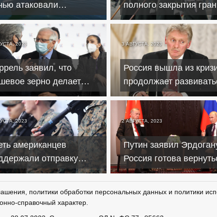
чью атаковали
полного закрытия гра
спилотники ВСУ – жертв
с Беларусью из-за ЧВК
т
"Вагнер"
УСТА, 2023
3 АВГУСТА, 2023
ррель заявил, что
Россия вышла из криз
шевое зерно делает
продолжает развивать
етьи страны зависимыми
Песков
 России
УСТА, 2023
2 АВГУСТА, 2023
еть американцев
Путин заявил Эрдогану
ддержали отправку
Россия готова вернуть
енных на Украину –
зерновой сделке
wsweek
лашения, политики обработки персональных данных и политики исп
онно-справочный характер.