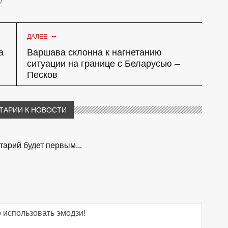
й"
→
ДАЛЕЕ
а
Варшава склонна к нагнетанию
ситуации на границе с Беларусью –
Песков
ТАРИИ К НОВОСТИ
арий будет первым...