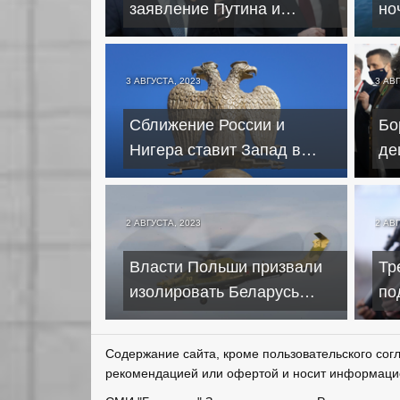
заявление Путина и
но
лидеров Африки по
бе
Украине
не
3 АВГУСТА, 2023
3 АВГ
Сближение России и
Бо
Нигера ставит Запад в
де
зависимость от Москвы –
тр
Bloomberg
от
2 АВГУСТА, 2023
2 АВГ
Власти Польши призвали
Тр
изолировать Беларусь
по
после инцидента с
во
вертолетами
Ne
Содержание сайта, кроме пользовательского сог
рекомендацией или офертой и носит информаци