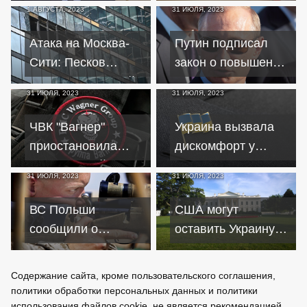
1 АВГУСТА, 2023
31 ИЮЛЯ, 2023
собираются
"международный
нападать на
замес"
Атака на Москва-
Путин подписал
Польшу
Сити: Песков
закон о повышении
назвал очевидной
в России штрафа за
31 ИЮЛЯ, 2023
31 ИЮЛЯ, 2023
угрозу атак дронов
неявку в военкомат
на Москву
ЧВК "Вагнер"
Украина вызвала
приостановила
дискомфорт у
вербовку бойцов на
Запада
31 ИЮЛЯ, 2023
31 ИЮЛЯ, 2023
неопределенный
неэффективным
срок
расходованием
ВС Польши
США могут
средств
сообщили о
оставить Украину
размещении
без поддержки из-
снайперов на
за
Содержание сайта, кроме пользовательского соглашения,
границе с
приближающихся
политики обработки персональных данных и политики
Беларусью
выборов
использования файлов cookie, не является рекомендацией