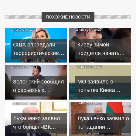
ПОХОЖИЕ НОВОСТИ
2 АВГУСТА, 2023
2 АВГУСТА, 2023
США оправдали
Киеву зимой
террористические
придется начать
методы Киева, не
диалог с Москвой
2 АВГУСТА, 2023
1 АВГУСТА, 2023
осудив атаки на РФ
под давлением
– МИД
Запада – Welt
Зеленский сообщил
МО заявило о
о серьезных
попытке Киева
разрушениях на
атаковать
1 АВГУСТА, 2023
1 АВГУСТА, 2023
юге страны после
транспортные суда
взрывов
РФ на пути к
Лукашенко заявил,
Лукашенко заявил о
Босфору
что бойцы ЧВК
попадании
"Вагнер" не
Беларуси в