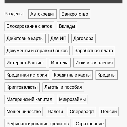
Разделы:
Автокредит
Банкротство
Блокирование счетов
Вклады
Дебетовые карты
Для ИП
Договора
Документы и справки банков
Заработная плата
Интернет-банкинг
Ипотека
Иски и заявления
Кредитная история
Кредитные карты
Кредиты
Криптовалюты
Льготы и пособия
Материнский капитал
Микрозаймы
Мошенничество
Налоги
Овердрафт
Пенсии
Рефинансирование кредитов
Страхование