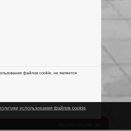
ользования файлов cookie, не является
нетЛаб – Сайты и CRM
политике использования файлов cookie
.
РОССИЙСКОЕ
СМИ
·
16+