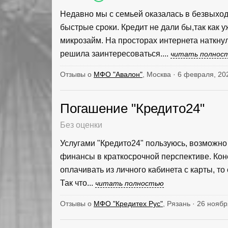
Недавно мы с семьей оказалась в безвыхо
быстрые сроки. Кредит не дали бы,так как 
микрозайм. На просторах интернета наткн
решила заинтересоваться....
читать полнос
Отзывы о
МФО "Авалон"
, Москва · 6 февраля, 20
Погашение "Кредито24"
Без оценки
Услугами "Кредито24" пользуюсь, возможно
финансы в краткосрочной перспективе. Коне
оплачивать из личного кабинета с карты, то
Так что...
читать полностью
Отзывы о
МФО "Кредитех Рус"
, Рязань · 26 ноябр