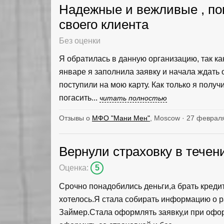
Надежные и вежливые , п
своего клиента
Без оценки
Я обратилась в данную организацию, так ка
январе я заполнила заявку и начала ждать 
поступили на мою карту. Как только я полу
погасить...
читать полностью
Отзывы о
МФО "Мани Мен"
, Moscow · 27 феврал
Вернули страховку в течен
Оценка:
5
Срочно понадобились деньги,а брать кредит
хотелось.Я стала собирать информацию о 
Займер.Стала оформлять заявку,и при офо