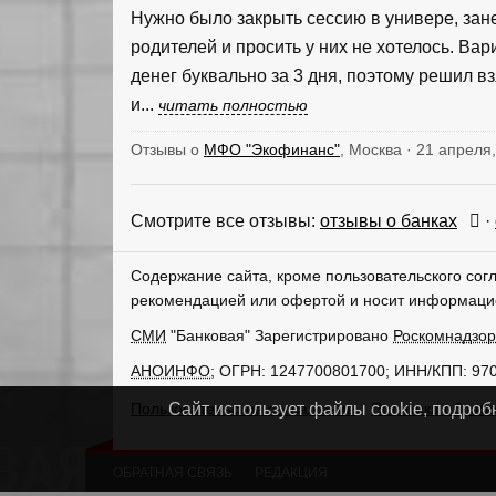
Нужно было закрыть сессию в универе, зан
родителей и просить у них не хотелось. Вар
денег буквально за 3 дня, поэтому решил взя
и...
читать полностью
Отзывы о
МФО "Экофинанс"
, Москва · 21 апреля
Смотрите все отзывы:
отзывы о банках
·
Содержание сайта, кроме пользовательского сог
рекомендацией или офертой и носит информаци
СМИ
"Банковая" Зарегистрировано
Роскомнадзо
АНОИНФО
; ОГРН: 1247700801700; ИНН/КПП: 97
Пользовательское соглашение
Политика обрабо
Сайт использует файлы cookie, подроб
ОБРАТНАЯ СВЯЗЬ
РЕДАКЦИЯ