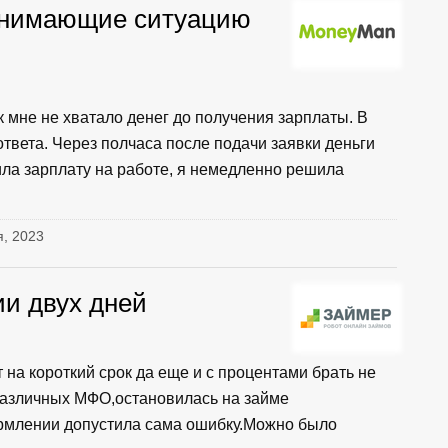
онимающие ситуацию
к мне не хватало денег до получения зарплаты. В
ответа. Через полчаса после подачи заявки деньги
чила зарплату на работе, я немедленно решила
я, 2023
ии двух дней
 на короткий срок да еще и с процентами брать не
различных МФО,остановилась на займе
рмлении допустила сама ошибку.Можно было