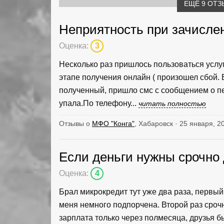
ЕЩЁ 9 ОТЗ
Неприятность при зачисле
Оценка:
3
Несколько раз пришлось пользоваться усл
этапе получения онлайн ( произошел сбой. 
полученный, пришло смс с сообщением о пер
упала.По телефону...
читать полностью
Отзывы о
МФО "Конга"
, Хабаровск · 25 января, 2
Если деньги нужны срочно
Оценка:
4
Брал микрокредит тут уже два раза, первый 
меня немного подпорчена. Второй раз срочн
зарплата только через полмесяца, друзья б