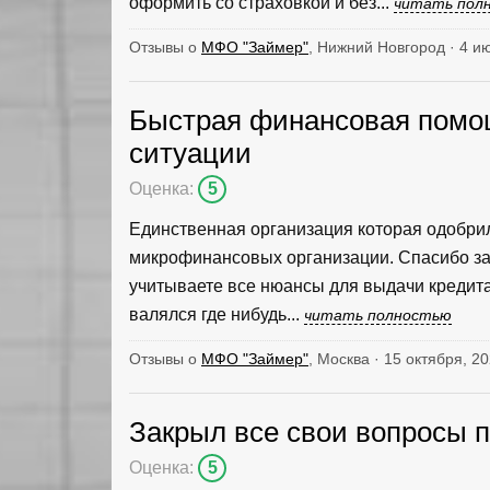
оформить со страховкой и без...
читать пол
Отзывы о
МФО "Займер"
, Нижний Новгород · 4 и
Быстрая финансовая помо
ситуации
Оценка:
5
Единственная организация которая одобрила
микрофинансовых организации. Спасибо за 
учитываете все нюансы для выдачи кредит
валялся где нибудь...
читать полностью
Отзывы о
МФО "Займер"
, Москва · 15 октября, 2
Закрыл все свои вопросы п
Оценка:
5