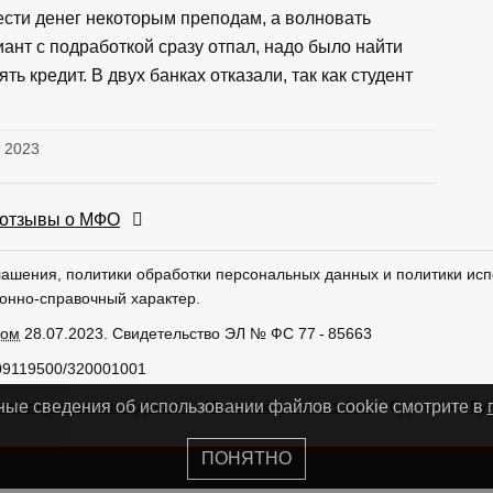
ести денег некоторым преподам, а волновать
иант с подработкой сразу отпал, надо было найти
ть кредит. В двух банках отказали, так как студент
, 2023
отзывы о МФО
лашения, политики обработки персональных данных и политики исп
онно-справочный характер.
ром
28.07.2023. Свидетельство ЭЛ № ФС 77 - 85663
09119500/320001001
тки персональных данных
Использование cookies
Сделано в
Ру
ные сведения об использовании файлов cookie смотрите в
ПОНЯТНО