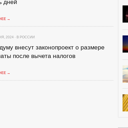
ь дней
НЕЕ
→
Я, 2024 · В РОССИИ
думу внесут законопроект о размере
аты после вычета налогов
НЕЕ
→