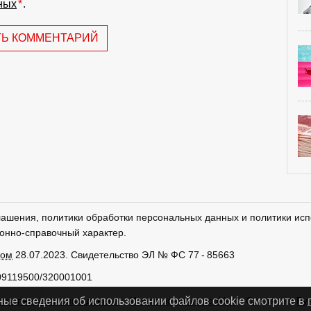
ных
*
.
ТЬ КОММЕНТАРИЙ
лашения, политики обработки персональных данных и политики исп
онно-справочный характер.
ром
28.07.2023. Свидетельство ЭЛ № ФС 77 - 85663
09119500/320001001
тки персональных данных
Использование cookies
Сделано в
Ру
ные сведения об использовании файлов cookie смотрите в