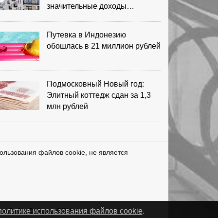
значительные доходы
риелторов
Путевка в Индонезию
обошлась в 21 миллион рублей
Подмосковный Новый год:
Элитный коттедж сдан за 1,3
млн рублей
ользования файлов cookie, не является
нетЛаб – Сайты и CRM
политике использования файлов cookie
.