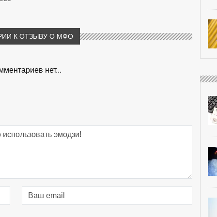
ИИ К ОТЗЫВУ О МФО
мментариев нет...