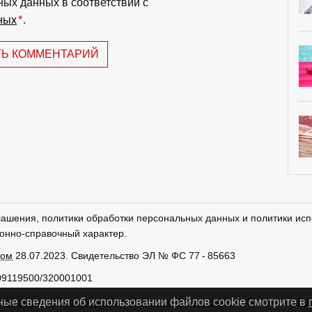
ных данных в соответствии с
ных
*
.
ТЬ КОММЕНТАРИЙ
лашения, политики обработки персональных данных и политики исп
онно-справочный характер.
ром
28.07.2023. Свидетельство ЭЛ № ФС 77 - 85663
09119500/320001001
тки персональных данных
Использование cookies
Сделано в
Ру
ные сведения об использовании файлов cookie смотрите в