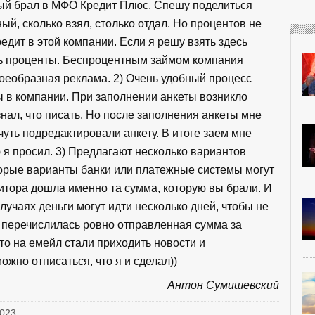
рый брал в МФО Кредит Плюс. Спешу поделиться
ый, сколько взял, столько отдал. Но процентов не
едит в этой компании. Если я решу взять здесь
ить проценты. Беспроцентным займом компания
воеобразная реклама. 2) Очень удобный процесс
 в компании. При заполнении анкеты возникло
знал, что писать. Но после заполнения анкеты мне
уть подредактировали анкету. В итоге заем мне
 я просил. 3) Предлагают несколько вариантов
торые варианты банки или платежные системы могут
дитора дошла именно та сумма, которую вы брали. И
лучаях деньги могут идти несколько дней, чтобы не
, перечислилась ровно отправленная сумма за
что на емейл стали приходить новости и
ожно отписаться, что я и сделал))
Антон Сумишевский
2023