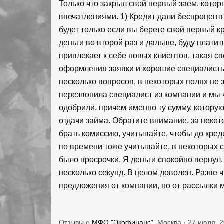
Только что закрыл свой первый заем, кото
впечатлениями. 1) Кредит дали беспроцентн
будет только если вы берете свой первый кр
деньги во второй раз и дальше, буду плат
привлекает к себе новых клиентов, такая с
оформления заявки и хорошие специалисты
несколько вопросов, в некоторых полях не 
перезвонила специалист из компании и мы ч
одобрили, причем именно ту сумму, которую
отдачи займа. Обратите внимание, за неко
брать комиссию, учитывайте, чтобы до кре
по времени тоже учитывайте, в некоторых с
было просрочки. Я деньги спокойно вернул
несколько секунд. В целом доволен. Разве 
предложения от компании, но от рассылки м
Отзывы о
МФО "Экофинанс"
, Москва · 27 июля, 