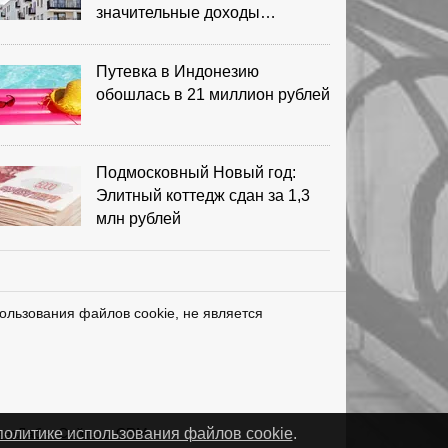
значительные доходы
риелторов
Путевка в Индонезию
обошлась в 21 миллион рублей
Подмосковный Новый год:
Элитный коттедж сдан за 1,3
млн рублей
ользования файлов cookie, не является
нетЛаб – Сайты и CRM
политике использования файлов cookie
.