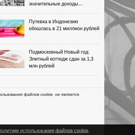
значительные доходы
риелторов
Путевка в Индонезию
обошлась в 21 миллион рублей
Подмосковный Новый год:
Элитный коттедж сдан за 1,3
млн рублей
ользования файлов cookie, не является
нетЛаб – Сайты и CRM
политике использования файлов cookie
.