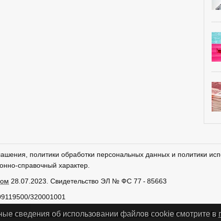
лашения, политики обработки персональных данных и политики исп
онно-справочный характер.
ром
28.07.2023. Свидетельство ЭЛ № ФС 77 - 85663
09119500/320001001
тки персональных данных
Использование cookies
Сделано в
Ру
ные сведения об использовании файлов cookie смотрите в