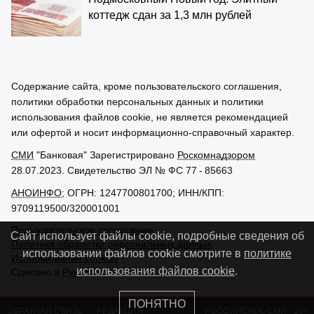
коттедж сдан за 1,3 млн рублей
Содержание сайта, кроме пользовательского соглашения,
политики обработки персональных данных и политики
использования файлов cookie, не является рекомендацией
или офертой и носит информационно-справочный характер.
СМИ
"Банковая" Зарегистрировано
Роскомнадзором
28.07.2023. Свидетельство ЭЛ № ФС 77 - 85663
АНОИНФО
; ОГРН: 1247700801700; ИНН/КПП:
9709119500/320001001
Пользовательское соглашение
Сайт использует файлы cookie, подробные сведения об
Политика обработки персональных данных
использовании файлов cookie смотрите в
политике
Использование cookies
использования файлов cookie
.
Сделано в
РунетЛаб – Сайты и CRM
ПОНЯТНО
ОБРАТНАЯ СВЯЗЬ
РЕДАКЦИЯ
РОССИЙСКОЕ
СМИ
·
16+