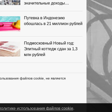
значительные доходы
риелторов
Путевка в Индонезию
обошлась в 21 миллион рублей
Подмосковный Новый год:
Элитный коттедж сдан за 1,3
млн рублей
ользования файлов cookie, не является
нетЛаб – Сайты и CRM
политике использования файлов cookie
.