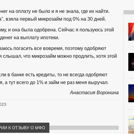
ег на оплату не было и я не знала, где их найти.
", взяла первый микрозайм под 0% на 30 дней.
му, и она была одобрена. Сейчас я пользуюсь этой
 денег на выплату ипотеки.
араюсь погасить все вовремя, поэтому одобряют
я слышал, что микрозайм можно продлить, хотя этой
ли в банке есть кредиты, то не всегда одобряют
, а тут всего до 1% и займ не раз меня выручал.
Анастасия Воронина
2023
ИИ К ОТЗЫВУ О МФО