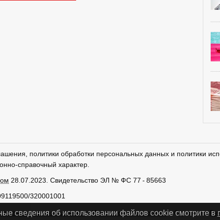
лашения, политики обработки персональных данных и политики исп
онно-справочный характер.
ром
28.07.2023. Свидетельство ЭЛ № ФС 77 - 85663
09119500/320001001
тки персональных данных
Использование cookies
Сделано в
Ру
ные сведения об использовании файлов cookie смотрите в