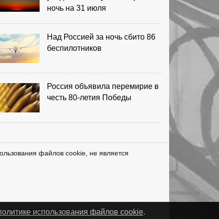
ночь на 31 июля
Над Россией за ночь сбито 86
беспилотников
Россия объявила перемирие в
честь 80-летия Победы
ользования файлов cookie, не является
нетЛаб – Сайты и CRM
политике использования файлов cookie
.