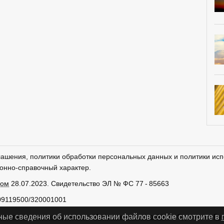
лашения, политики обработки персональных данных и политики исп
онно-справочный характер.
ром
28.07.2023. Свидетельство ЭЛ № ФС 77 - 85663
09119500/320001001
тки персональных данных
Использование cookies
Сделано в
Ру
ные сведения об использовании файлов cookie смотрите в