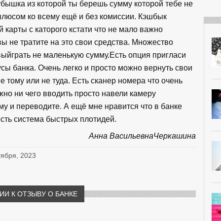
убышка из которой ты берешь сумму которой тебе не
плюсом ко всему ещё и без комиссии. Кэшбык
й карты с каторого кстати что не мало важно
ы не тратите на это свои средства. Множество
ыйграть не маленькую сумму.Есть опция пригласи
нусы банка. Очень легко и просто можно вернуть свои
е тому или не туда. Есть сканер номера что очень
жно ни чего вводить просто навели камеру
у и переводите. А ещё мне нравится что в банке
 есть система быстрых плотидей.
Анна ВасильевнаЧеркашина
тября, 2023
И К ОТЗЫВУ О БАНКЕ