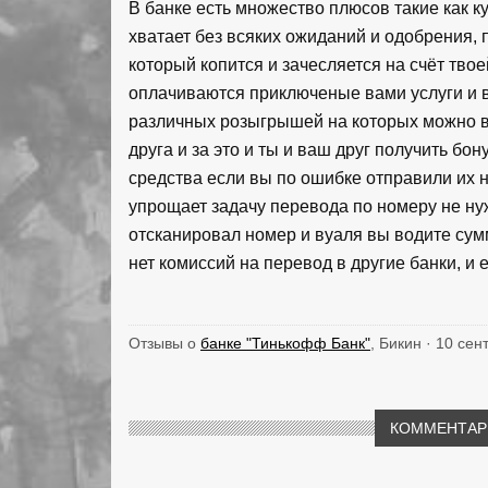
В банке есть множество плюсов такие как к
хватает без всяких ожиданий и одобрения, 
который копится и зачесляется на счёт твое
оплачиваются приключеные вами услуги и в
различных розыгрышей на которых можно в
друга и за это и ты и ваш друг получить бо
средства если вы по ошибке отправили их н
упрощает задачу перевода по номеру не ну
отсканировал номер и вуаля вы водите сумм
нет комиссий на перевод в другие банки, и
Отзывы о
банке "Тинькофф Банк"
, Бикин · 10 сен
КОММЕНТАРИ