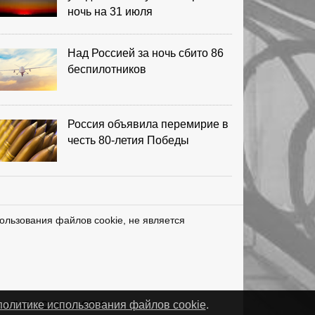
ночь на 31 июля
Над Россией за ночь сбито 86
беспилотников
Россия объявила перемирие в
честь 80-летия Победы
ользования файлов cookie, не является
нетЛаб – Сайты и CRM
политике использования файлов cookie
.