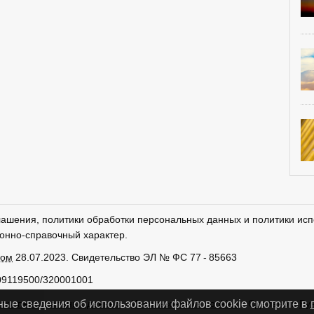
лашения, политики обработки персональных данных и политики исп
онно-справочный характер.
ром
28.07.2023. Свидетельство ЭЛ № ФС 77 - 85663
09119500/320001001
тки персональных данных
Использование cookies
Сделано в
Ру
ные сведения об использовании файлов cookie смотрите в