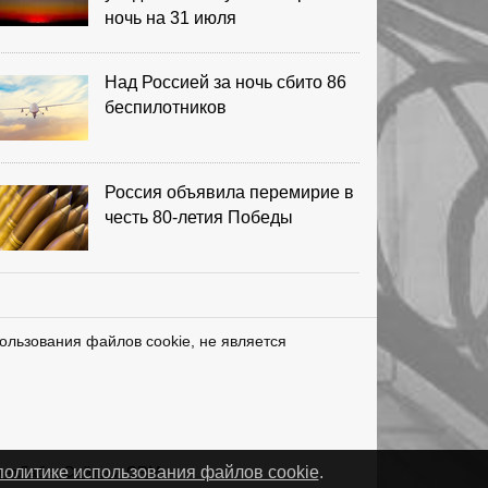
ночь на 31 июля
Над Россией за ночь сбито 86
беспилотников
Россия объявила перемирие в
честь 80-летия Победы
ользования файлов cookie, не является
нетЛаб – Сайты и CRM
политике использования файлов cookie
.