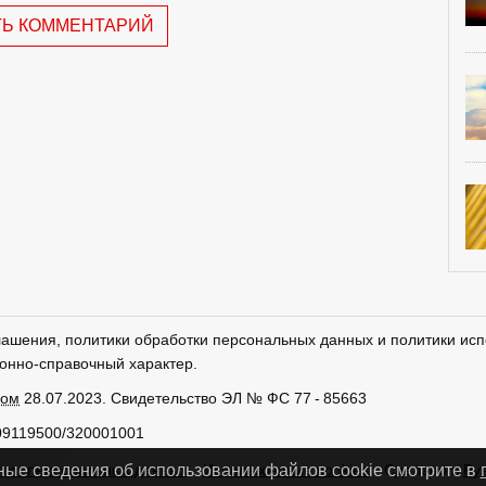
ТЬ КОММЕНТАРИЙ
лашения, политики обработки персональных данных и политики исп
онно-справочный характер.
ром
28.07.2023. Свидетельство ЭЛ № ФС 77 - 85663
09119500/320001001
тки персональных данных
Использование cookies
Сделано в
Ру
ные сведения об использовании файлов cookie смотрите в