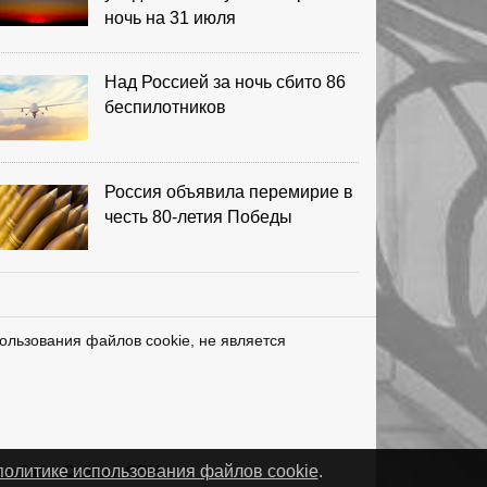
ночь на 31 июля
Над Россией за ночь сбито 86
беспилотников
Россия объявила перемирие в
честь 80-летия Победы
ользования файлов cookie, не является
нетЛаб – Сайты и CRM
политике использования файлов cookie
.