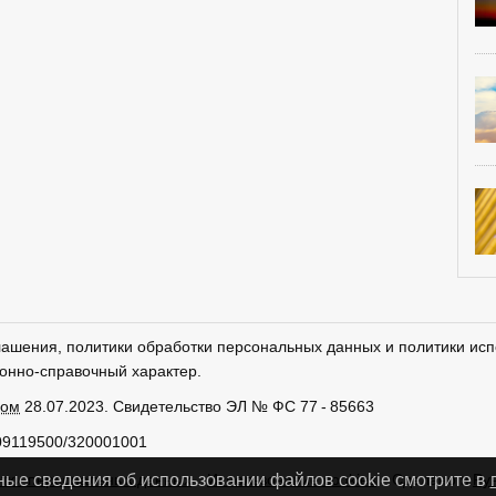
лашения, политики обработки персональных данных и политики исп
онно-справочный характер.
ром
28.07.2023. Свидетельство ЭЛ № ФС 77 - 85663
09119500/320001001
тки персональных данных
Использование cookies
Сделано в
Ру
ные сведения об использовании файлов cookie смотрите в