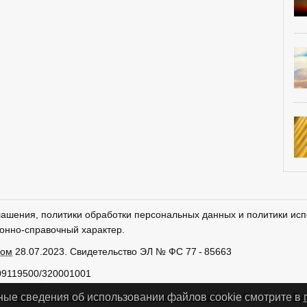
лашения, политики обработки персональных данных и политики исп
онно-справочный характер.
ром
28.07.2023. Свидетельство ЭЛ № ФС 77 - 85663
09119500/320001001
тки персональных данных
Использование cookies
Сделано в
Ру
ные сведения об использовании файлов cookie смотрите в