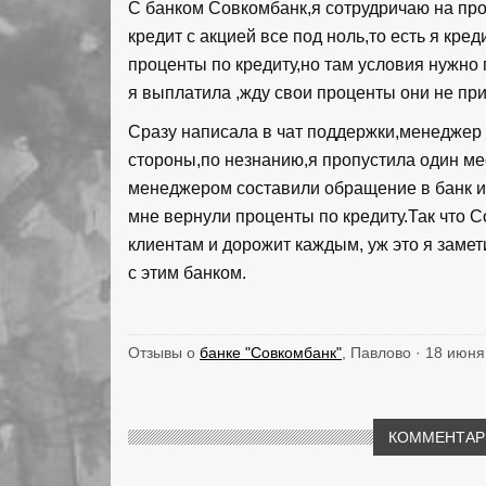
С банком Совкомбанк,я сотрудричаю на про
кредит с акцией все под ноль,то есть я к
проценты по кредиту,но там условия нужно 
я выплатила ,жду свои проценты они не при
Сразу написала в чат поддержки,менеджер 
стороны,по незнанию,я пропустила один м
менеджером составили обращение в банк и 
мне вернули проценты по кредиту.Так что 
клиентам и дорожит каждым, уж это я замет
с этим банком.
Отзывы о
банке "Совкомбанк"
, Павлово · 18 июня
КОММЕНТАРИ