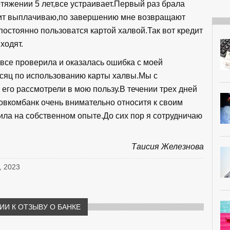
тяжении 5 лет,все устраивает.Первый раз брала
редит выплачиваю,по завершению мне возвращают
постоянно пользоватся картой халвой.Так вот кредит
ходят.
все проверила и оказалась ошибка с моей
есяц по использованию карты халвы.Мы с
его рассмотрели в мою пользу.В течении трех дней
Совкомбанк очень внимательно относитя к своим
ила на собственном опыте.До сих пор я сотрудничаю
Таисия Железнова
, 2023
И К ОТЗЫВУ О БАНКЕ