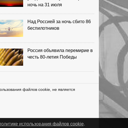
ночь на 31 июля
Над Россией за ночь сбито 86
беспилотников
Россия объявила перемирие в
честь 80-летия Победы
ользования файлов cookie, не является
нетЛаб – Сайты и CRM
политике использования файлов cookie
.