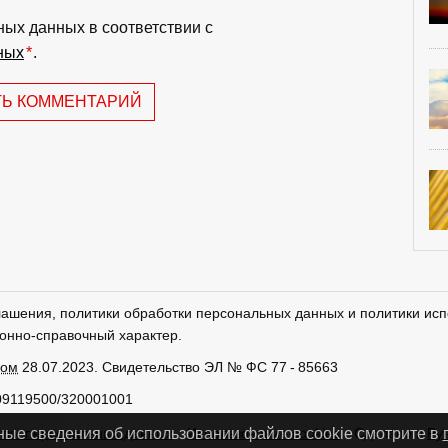
ных данных в соответствии с
ных
*
.
ТЬ КОММЕНТАРИЙ
лашения, политики обработки персональных данных и политики исп
онно-справочный характер.
ром
28.07.2023. Свидетельство ЭЛ № ФС 77 - 85663
09119500/320001001
тки персональных данных
Использование cookies
Сделано в
Ру
ные сведения об использовании файлов cookie смотрите в