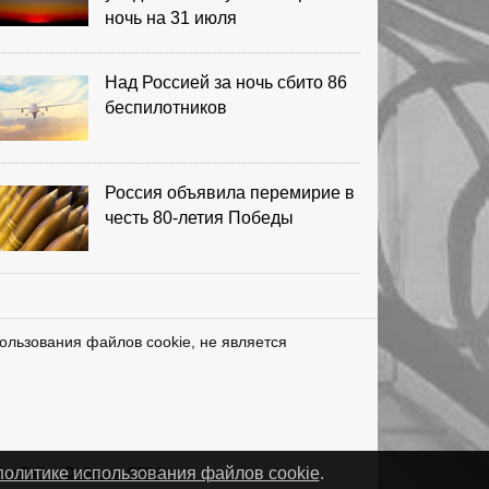
ночь на 31 июля
Над Россией за ночь сбито 86
беспилотников
Россия объявила перемирие в
честь 80-летия Победы
ользования файлов cookie, не является
нетЛаб – Сайты и CRM
политике использования файлов cookie
.