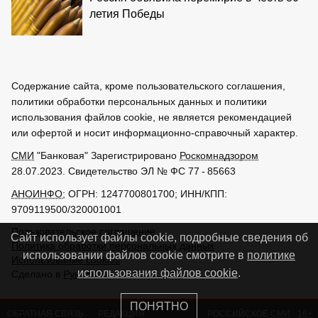
летия Победы
Содержание сайта, кроме пользовательского соглашения,
политики обработки персональных данных и политики
использования файлов cookie, не является рекомендацией
или офертой и носит информационно-справочный характер.
СМИ
"Банковая" Зарегистрировано
Роскомнадзором
28.07.2023. Свидетельство ЭЛ № ФС 77 - 85663
АНОИНФО
; ОГРН: 1247700801700; ИНН/КПП:
9709119500/320001001
Пользовательское соглашение
Сайт использует файлы cookie, подробные сведения об
Политика обработки персональных данных
использовании файлов cookie смотрите в
политике
Использование cookies
использования файлов cookie
.
Сделано в
РунетЛаб – Сайты и CRM
ПОНЯТНО
ОБРАТНАЯ СВЯЗЬ
РЕДАКЦИЯ
РОССИЙСКОЕ
СМИ
·
16+