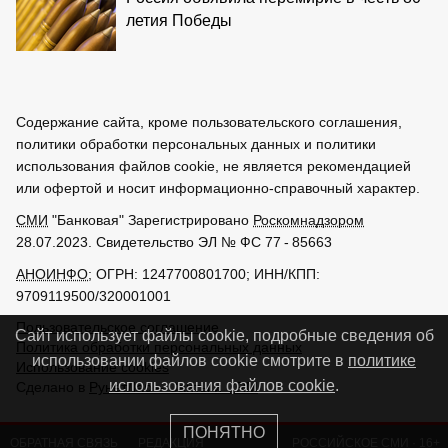
летия Победы
Содержание сайта, кроме пользовательского соглашения,
политики обработки персональных данных и политики
использования файлов cookie, не является рекомендацией
или офертой и носит информационно-справочный характер.
СМИ
"Банковая" Зарегистрировано
Роскомнадзором
28.07.2023. Свидетельство ЭЛ № ФС 77 - 85663
АНОИНФО
; ОГРН: 1247700801700; ИНН/КПП:
9709119500/320001001
Пользовательское соглашение
Сайт использует файлы cookie, подробные сведения об
Политика обработки персональных данных
использовании файлов cookie смотрите в
политике
Использование cookies
использования файлов cookie
.
Сделано в
РунетЛаб – Сайты и CRM
ПОНЯТНО
ОБРАТНАЯ СВЯЗЬ
РЕДАКЦИЯ
РОССИЙСКОЕ
СМИ
·
16+