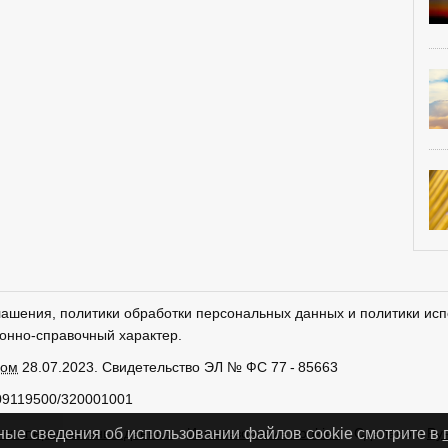
лашения, политики обработки персональных данных и политики исп
онно-справочный характер.
ром
28.07.2023. Свидетельство ЭЛ № ФС 77 - 85663
09119500/320001001
тки персональных данных
Использование cookies
Сделано в
Ру
ные сведения об использовании файлов cookie смотрите в