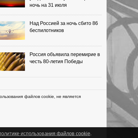
ночь на 31 июля
Над Россией за ночь сбито 86
беспилотников
Россия объявила перемирие в
честь 80-летия Победы
ользования файлов cookie, не является
нетЛаб – Сайты и CRM
политике использования файлов cookie
.