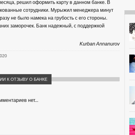
есяца, решил оформить карту в данном банке. В
дкованные сотрудники. Мурыжил менеджера минут
разу не было намека на грубость с его стороны.
шних заморочек. Банк надежный, с поддержкой
Kurban Annanurov
2020
И К ОТЗЫВУ О БАНКЕ
мментариев нет...