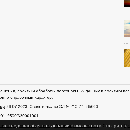
лашения, политики обработки персональных данных и политики исп
онно-справочный характер.
ром
28.07.2023. Свидетельство ЭЛ № ФС 77 - 85663
09119500/320001001
тки персональных данных
Использование cookies
Сделано в
Ру
ные сведения об использовании файлов cookie смотрите в