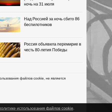
ночь на 31 июля
Над Россией за ночь сбито 86
беспилотников
Россия объявила перемирие в
честь 80-летия Победы
ользования файлов cookie, не является
нетЛаб – Сайты и CRM
политике использования файлов cookie
.