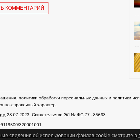
ТЬ КОММЕНТАРИЙ
лашения, политики обработки персональных данных и политики исп
онно-справочный характер.
ром
28.07.2023. Свидетельство ЭЛ № ФС 77 - 85663
09119500/320001001
тки персональных данных
Использование cookies
Сделано в
Ру
ные сведения об использовании файлов cookie смотрите в