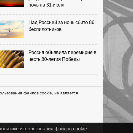
ночь на 31 июля
Над Россией за ночь сбито 86
беспилотников
Россия объявила перемирие в
честь 80-летия Победы
ользования файлов cookie, не является
нетЛаб – Сайты и CRM
политике использования файлов cookie
.