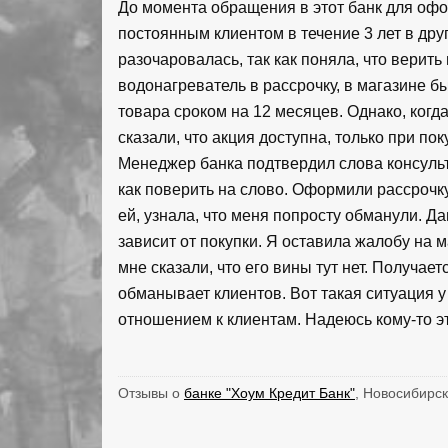
До момента обращения в этот банк для офо
постоянным клиентом в течение 3 лет в др
разочаровалась, так как поняла, что верить
водонагреватель в рассрочку, в магазине б
товара сроком на 12 месяцев. Однако, когд
сказали, что акция доступна, только при по
Менеджер банка подтвердил слова консульт
как поверить на слово. Оформили рассрочку
ей, узнала, что меня попросту обманули. Да
зависит от покупки. Я оставила жалобу на м
мне сказали, что его вины тут нет. Получает
обманывает клиентов. Вот такая ситуация 
отношением к клиентам. Надеюсь кому-то э
Отзывы о
банке "Хоум Кредит Банк"
, Новосибирск