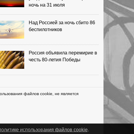
ночь на 31 июля
Над Россией за ночь сбито 86
беспилотников
Россия объявила перемирие в
честь 80-летия Победы
ользования файлов cookie, не является
нетЛаб – Сайты и CRM
политике использования файлов cookie
.