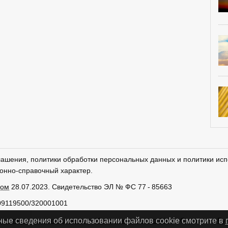
лашения, политики обработки персональных данных и политики исп
онно-справочный характер.
ром
28.07.2023. Свидетельство ЭЛ № ФС 77 - 85663
09119500/320001001
тки персональных данных
Использование cookies
Сделано в
Ру
ные сведения об использовании файлов cookie смотрите в