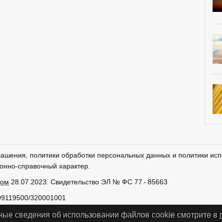
лашения, политики обработки персональных данных и политики исп
онно-справочный характер.
ром
28.07.2023. Свидетельство ЭЛ № ФС 77 - 85663
09119500/320001001
тки персональных данных
Использование cookies
Сделано в
Ру
ные сведения об использовании файлов cookie смотрите в