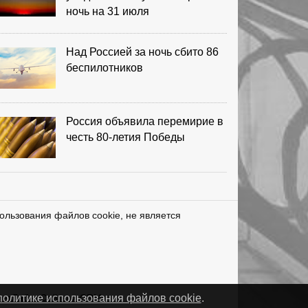
ночь на 31 июля
Над Россией за ночь сбито 86
беспилотников
Россия объявила перемирие в
честь 80-летия Победы
ользования файлов cookie, не является
нетЛаб – Сайты и CRM
политике использования файлов cookie
.