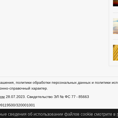
лашения, политики обработки персональных данных и политики исп
онно-справочный характер.
ром
28.07.2023. Свидетельство ЭЛ № ФС 77 - 85663
09119500/320001001
тки персональных данных
Использование cookies
Сделано в
Ру
ные сведения об использовании файлов cookie смотрите в