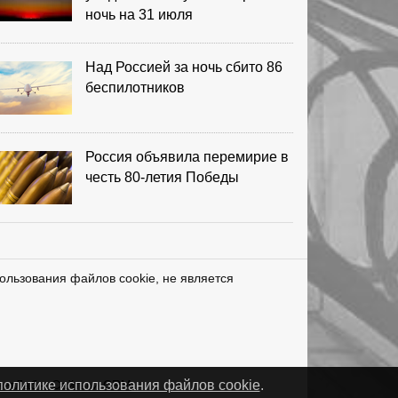
ночь на 31 июля
Над Россией за ночь сбито 86
беспилотников
Россия объявила перемирие в
честь 80-летия Победы
ользования файлов cookie, не является
нетЛаб – Сайты и CRM
политике использования файлов cookie
.