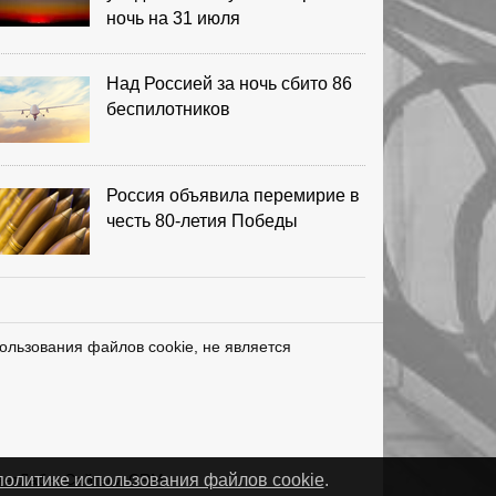
ночь на 31 июля
Над Россией за ночь сбито 86
беспилотников
Россия объявила перемирие в
честь 80-летия Победы
ользования файлов cookie, не является
нетЛаб – Сайты и CRM
политике использования файлов cookie
.