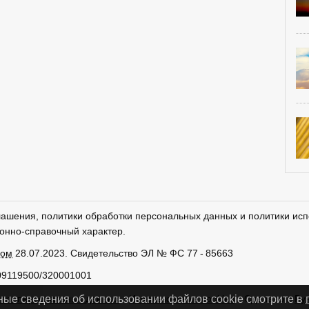
лашения, политики обработки персональных данных и политики исп
онно-справочный характер.
ром
28.07.2023. Свидетельство ЭЛ № ФС 77 - 85663
09119500/320001001
тки персональных данных
Использование cookies
Сделано в
Ру
ные сведения об использовании файлов cookie смотрите в