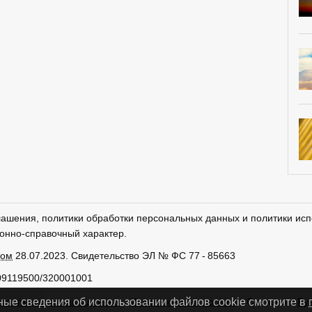
лашения, политики обработки персональных данных и политики исп
онно-справочный характер.
ром
28.07.2023. Свидетельство ЭЛ № ФС 77 - 85663
09119500/320001001
тки персональных данных
Использование cookies
Сделано в
Ру
ные сведения об использовании файлов cookie смотрите в