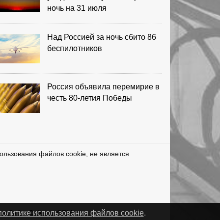
ночь на 31 июля
Над Россией за ночь сбито 86
беспилотников
Россия объявила перемирие в
честь 80-летия Победы
ользования файлов cookie, не является
нетЛаб – Сайты и CRM
политике использования файлов cookie
.