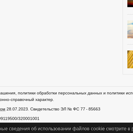
лашения, политики обработки персональных данных и политики исп
онно-справочный характер.
ром
28.07.2023. Свидетельство ЭЛ № ФС 77 - 85663
09119500/320001001
тки персональных данных
Использование cookies
Сделано в
Ру
ные сведения об использовании файлов cookie смотрите в