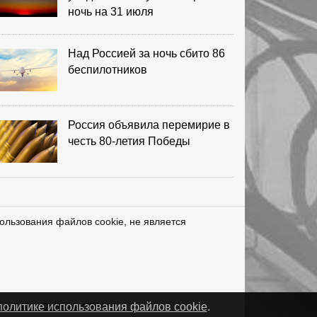
ночь на 31 июля
Над Россией за ночь сбито 86
беспилотников
Россия объявила перемирие в
честь 80-летия Победы
ользования файлов cookie, не является
нетЛаб – Сайты и CRM
политике использования файлов cookie
.