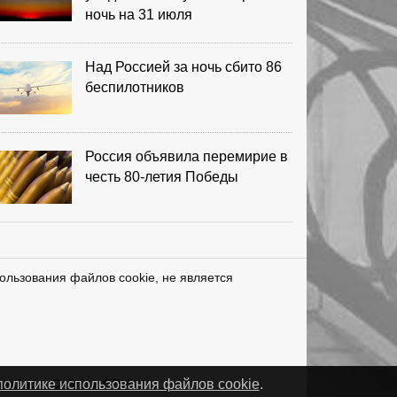
ночь на 31 июля
Над Россией за ночь сбито 86
беспилотников
Россия объявила перемирие в
честь 80-летия Победы
ользования файлов cookie, не является
нетЛаб – Сайты и CRM
политике использования файлов cookie
.