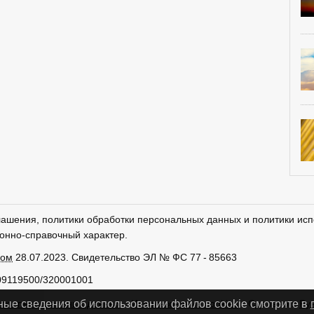
лашения, политики обработки персональных данных и политики исп
онно-справочный характер.
ром
28.07.2023. Свидетельство ЭЛ № ФС 77 - 85663
09119500/320001001
тки персональных данных
Использование cookies
Сделано в
Ру
ные сведения об использовании файлов cookie смотрите в