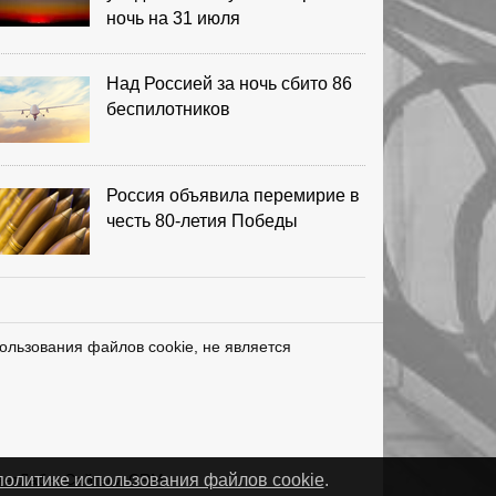
ночь на 31 июля
Над Россией за ночь сбито 86
беспилотников
Россия объявила перемирие в
честь 80-летия Победы
ользования файлов cookie, не является
нетЛаб – Сайты и CRM
политике использования файлов cookie
.