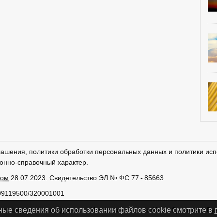
лашения, политики обработки персональных данных и политики исп
онно-справочный характер.
ром
28.07.2023. Свидетельство ЭЛ № ФС 77 - 85663
09119500/320001001
тки персональных данных
Использование cookies
Сделано в
Ру
ные сведения об использовании файлов cookie смотрите в