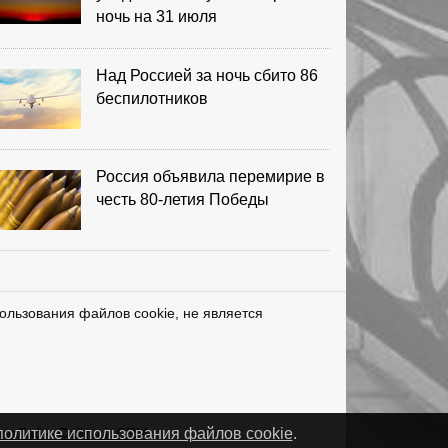
ночь на 31 июля
Над Россией за ночь сбито 86
беспилотников
Россия объявила перемирие в
честь 80-летия Победы
ользования файлов cookie, не является
нетЛаб – Сайты и CRM
политике использования файлов cookie
.