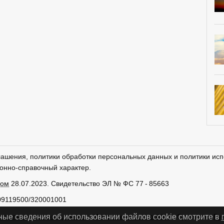
лашения, политики обработки персональных данных и политики исп
онно-справочный характер.
ром
28.07.2023. Свидетельство ЭЛ № ФС 77 - 85663
09119500/320001001
тки персональных данных
Использование cookies
Сделано в
Ру
ные сведения об использовании файлов cookie смотрите в