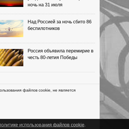
ночь на 31 июля
Над Россией за ночь сбито 86
беспилотников
Россия объявила перемирие в
честь 80-летия Победы
ользования файлов cookie, не является
нетЛаб – Сайты и CRM
политике использования файлов cookie
.