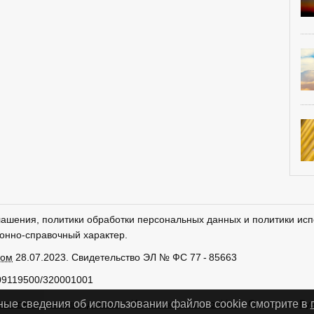
лашения, политики обработки персональных данных и политики исп
онно-справочный характер.
ром
28.07.2023. Свидетельство ЭЛ № ФС 77 - 85663
09119500/320001001
тки персональных данных
Использование cookies
Сделано в
Ру
ные сведения об использовании файлов cookie смотрите в