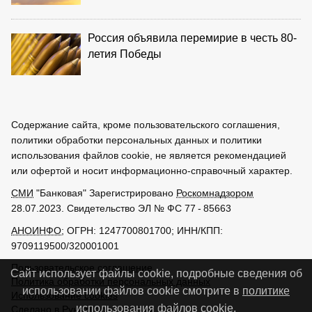
Россия объявила перемирие в честь 80-
летия Победы
Содержание сайта, кроме пользовательского соглашения,
политики обработки персональных данных и политики
использования файлов cookie, не является рекомендацией
или офертой и носит информационно-справочный характер.
СМИ
"Банковая" Зарегистрировано
Роскомнадзором
28.07.2023. Свидетельство ЭЛ № ФС 77 - 85663
АНОИНФО
; ОГРН: 1247700801700; ИНН/КПП:
9709119500/320001001
Пользовательское соглашение
Сайт использует файлы cookie, подробные сведения об
Политика обработки персональных данных
использовании файлов cookie смотрите в
политике
Использование cookies
использования файлов cookie
.
Сделано в
РунетЛаб – Сайты и CRM