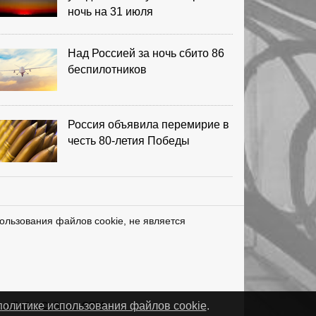
ночь на 31 июля
Над Россией за ночь сбито 86
беспилотников
Россия объявила перемирие в
честь 80-летия Победы
ользования файлов cookie, не является
нетЛаб – Сайты и CRM
политике использования файлов cookie
.