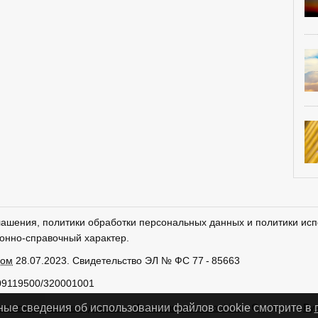
лашения, политики обработки персональных данных и политики исп
онно-справочный характер.
ром
28.07.2023. Свидетельство ЭЛ № ФС 77 - 85663
09119500/320001001
тки персональных данных
Использование cookies
Сделано в
Ру
ные сведения об использовании файлов cookie смотрите в