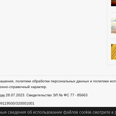
лашения, политики обработки персональных данных и политики исп
онно-справочный характер.
ром
28.07.2023. Свидетельство ЭЛ № ФС 77 - 85663
09119500/320001001
тки персональных данных
Использование cookies
Сделано в
Ру
ные сведения об использовании файлов cookie смотрите в