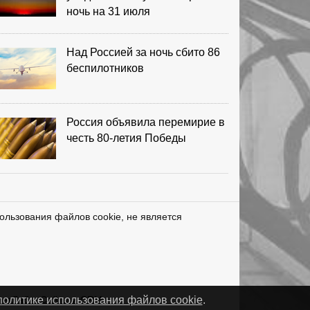
ночь на 31 июля
Над Россией за ночь сбито 86
беспилотников
Россия объявила перемирие в
честь 80-летия Победы
ользования файлов cookie, не является
нетЛаб – Сайты и CRM
политике использования файлов cookie
.