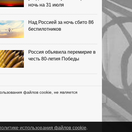
ночь на 31 июля
Над Россией за ночь сбито 86
беспилотников
Россия объявила перемирие в
честь 80-летия Победы
ользования файлов cookie, не является
нетЛаб – Сайты и CRM
политике использования файлов cookie
.