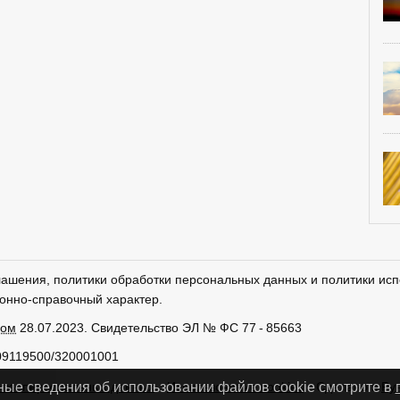
лашения, политики обработки персональных данных и политики исп
онно-справочный характер.
ром
28.07.2023. Свидетельство ЭЛ № ФС 77 - 85663
09119500/320001001
тки персональных данных
Использование cookies
Сделано в
Ру
ные сведения об использовании файлов cookie смотрите в