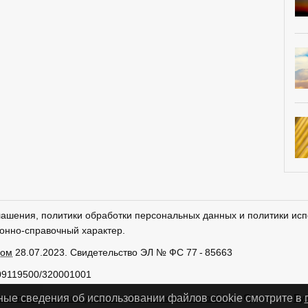
лашения, политики обработки персональных данных и политики исп
онно-справочный характер.
ром
28.07.2023. Свидетельство ЭЛ № ФС 77 - 85663
09119500/320001001
тки персональных данных
Использование cookies
Сделано в
Ру
ные сведения об использовании файлов cookie смотрите в