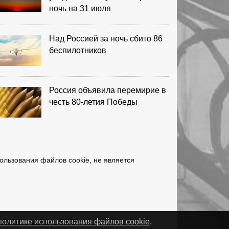
ночь на 31 июля
Над Россией за ночь сбито 86
беспилотников
Россия объявила перемирие в
честь 80-летия Победы
ользования файлов cookie, не является
нетЛаб – Сайты и CRM
политике использования файлов cookie
.