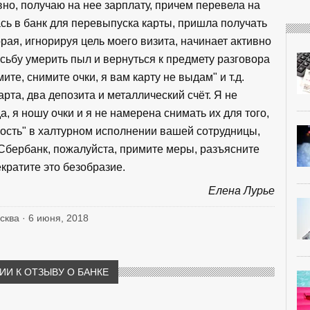
но, получаю на нее зарплату, причем перевела на
ась в банк для перевыпуска карты, пришла получать
орая, игнорируя цель моего визита, начинает активно
сьбу умерить пыл и вернуться к предмету разговора
ите, снимите очки, я вам карту не выдам" и т.д.
рта, два депозита и металлический счёт. Я не
а, я ношу очки и я не намерена снимать их для того,
ость" в халтурном исполнении вашей сотрудницы,
Сбербанк, пожалуйста, примите меры, разъясните
кратите это безобразие.
Елена Лурье
осква · 6 июня, 2018
И К ОТЗЫВУ О БАНКЕ