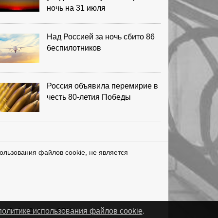
ночь на 31 июля
Над Россией за ночь сбито 86
беспилотников
Россия объявила перемирие в
честь 80-летия Победы
ользования файлов cookie, не является
нетЛаб – Сайты и CRM
политике использования файлов cookie
.