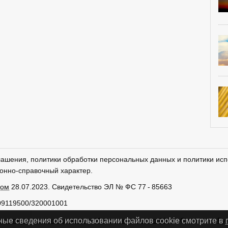
лашения, политики обработки персональных данных и политики исп
онно-справочный характер.
ром
28.07.2023. Свидетельство ЭЛ № ФС 77 - 85663
09119500/320001001
тки персональных данных
Использование cookies
Сделано в
Ру
ные сведения об использовании файлов cookie смотрите в