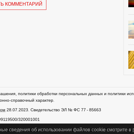
ТЬ КОММЕНТАРИЙ
лашения, политики обработки персональных данных и политики исп
онно-справочный характер.
ром
28.07.2023. Свидетельство ЭЛ № ФС 77 - 85663
09119500/320001001
тки персональных данных
Использование cookies
Сделано в
Ру
ные сведения об использовании файлов cookie смотрите в