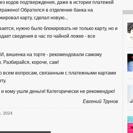
ез кодов подтверждения, даже в истории платежей
ражено! Обратился в отделение банка на
кировал карту, сделал новую...
ается, нужно было блокировать не только карту, но и
ыдает сведения в час по чайной ложке - все
И, вишенка на торте - рекомендовали самому
. Разбирайся, короче, сам!
 по всем вопросам, связанным с платежными картами
ту.
и кому ушли деньги! Категорически не рекомендую!
Евгений Трунов
я, 2024