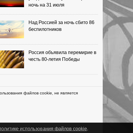
ночь на 31 июля
Над Россией за ночь сбито 86
беспилотников
Россия объявила перемирие в
честь 80-летия Победы
ользования файлов cookie, не является
нетЛаб – Сайты и CRM
политике использования файлов cookie
.