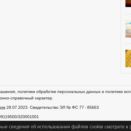
лашения, политики обработки персональных данных и политики исп
онно-справочный характер.
ром
28.07.2023. Свидетельство ЭЛ № ФС 77 - 85663
09119500/320001001
тки персональных данных
Использование cookies
Сделано в
Ру
ные сведения об использовании файлов cookie смотрите в