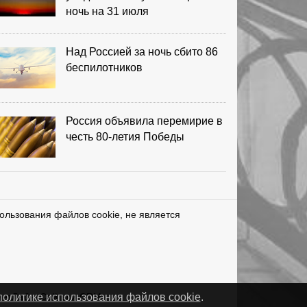
ночь на 31 июля
Над Россией за ночь сбито 86
беспилотников
Россия объявила перемирие в
честь 80-летия Победы
ользования файлов cookie, не является
нетЛаб – Сайты и CRM
политике использования файлов cookie
.