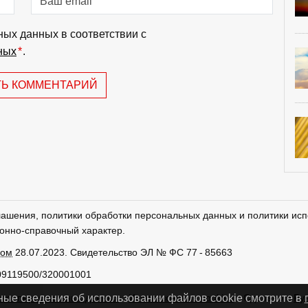
ных данных в соответствии с
ных
*
.
ТЬ КОММЕНТАРИЙ
лашения, политики обработки персональных данных и политики исп
онно-справочный характер.
ром
28.07.2023. Свидетельство ЭЛ № ФС 77 - 85663
09119500/320001001
тки персональных данных
Использование cookies
Сделано в
Ру
ные сведения об использовании файлов cookie смотрите в