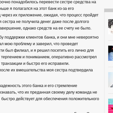
срочно понадобилось перевести сестре средства на
ше я полагался на этот банк из-за его
 через их приложение, ожидая, что процесс пройдет
я сестра не получила денег даже после долгого
авершение, однако средств на ее счету не было.
бу поддержки клиентов банка, и они мне невероятно
л мою проблему и заверил, что проведет
сти был филиал, и я решил посетить его лично для
 терпением и пониманием, оперативно рассмотрел
 транзакции и быстро его исправили.
 после их вмешательства моя сестра подтвердила
надежность этого банка и его стремление
навать, что их преданная своему делу команда не
и быстро действует для обеспечения положительного