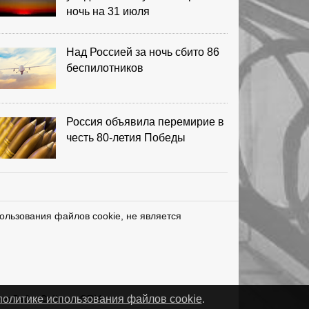
ночь на 31 июля
Над Россией за ночь сбито 86
беспилотников
Россия объявила перемирие в
честь 80-летия Победы
ользования файлов cookie, не является
нетЛаб – Сайты и CRM
политике использования файлов cookie
.